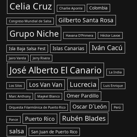
Celia Cruz
Colombia
Charlie Aponte
Gilberto Santa Rosa
Congreso Mundial de Salsa
Grupo Niche
Havana D’Primera
Héctor Lavoe
Iván Cacú
Islas Canarias
Isla Baja Salsa Fest
Jairo Varela
Jerry Rivera
José Alberto El Canario
La India
Lucrecia
Los Van Van
Los Silos
Luis Enrique
Omer Pardillo
Marc Anthony
Maykel Blanco
Oscar D´León
Orquesta Filarmónica de Puerto Rico
Perú
Rubén Blades
Puerto Rico
Ponce
salsa
San Juan de Puerto Rico