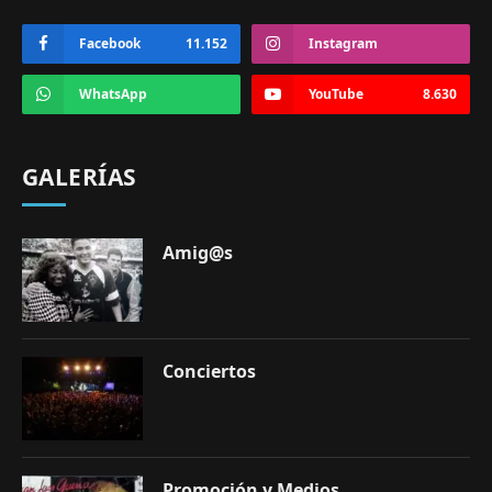
Facebook
11.152
Instagram
WhatsApp
YouTube
8.630
GALERÍAS
Amig@s
Conciertos
Promoción y Medios