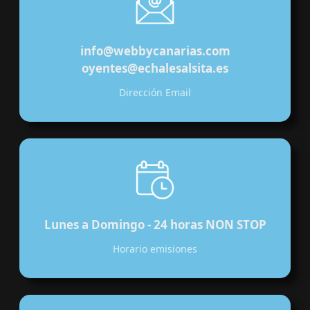
info@webbycanarias.com
oyentes@echalesalsita.es
Dirección Email
Lunes a Domingo - 24 horas NON STOP
Horario emisiones