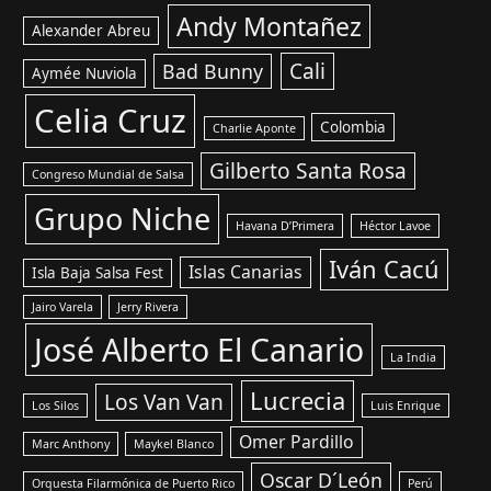
Andy Montañez
Alexander Abreu
Cali
Bad Bunny
Aymée Nuviola
Celia Cruz
Colombia
Charlie Aponte
Gilberto Santa Rosa
Congreso Mundial de Salsa
Grupo Niche
Havana D’Primera
Héctor Lavoe
Iván Cacú
Islas Canarias
Isla Baja Salsa Fest
Jairo Varela
Jerry Rivera
José Alberto El Canario
La India
Lucrecia
Los Van Van
Los Silos
Luis Enrique
Omer Pardillo
Marc Anthony
Maykel Blanco
Oscar D´León
Orquesta Filarmónica de Puerto Rico
Perú