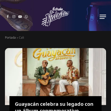
Facebook
Instagram
YouTube
WhatsApp
Portada
»
Cali
Guayacán celebra su legado con
un álbum conmemorativo