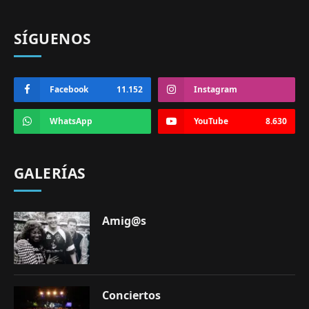
SÍGUENOS
Facebook
11.152
Instagram
WhatsApp
YouTube
8.630
GALERÍAS
Amig@s
Conciertos