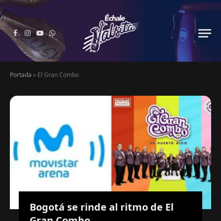
Facebook
Instagram
YouTube
WhatsApp
Portada
»
El Gran Combo
Bogotá se rinde al ritmo de El
Gran Combo