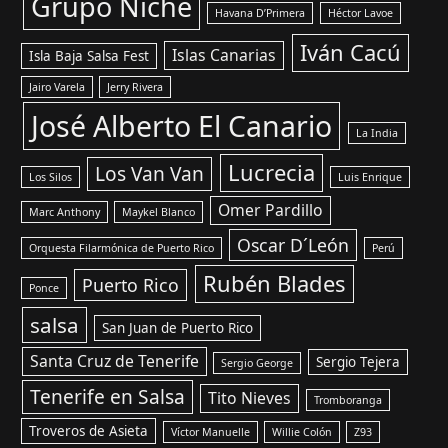
Grupo Niche
Havana D’Primera
Héctor Lavoe
Iván Cacú
Islas Canarias
Isla Baja Salsa Fest
Jairo Varela
Jerry Rivera
José Alberto El Canario
La India
Lucrecia
Los Van Van
Los Silos
Luis Enrique
Omer Pardillo
Marc Anthony
Maykel Blanco
Oscar D´León
Orquesta Filarmónica de Puerto Rico
Perú
Rubén Blades
Puerto Rico
Ponce
salsa
San Juan de Puerto Rico
Santa Cruz de Tenerife
Sergio Tejera
Sergio George
Tenerife en Salsa
Tito Nieves
Tromboranga
Troveros de Asieta
Víctor Manuelle
Willie Colón
Z93