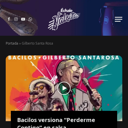
Facebook
Instagram
YouTube
WhatsApp
Portada
»
Gilberto Santa Rosa
Bacilos versiona “Perderme
Contigo” en salsa