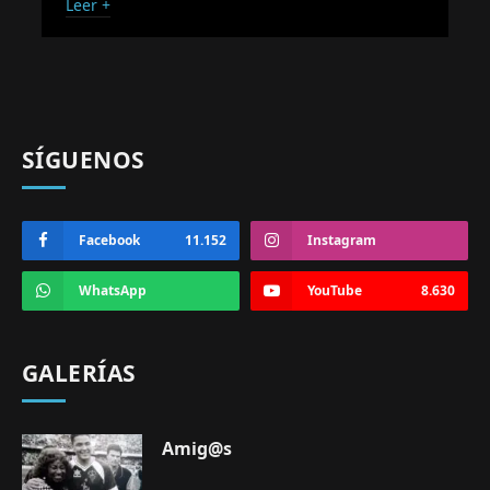
Leer +
SÍGUENOS
Facebook
11.152
Instagram
WhatsApp
YouTube
8.630
GALERÍAS
Amig@s