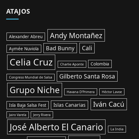
ATAJOS
Andy Montañez
Alexander Abreu
Cali
Bad Bunny
Aymée Nuviola
Celia Cruz
Colombia
Charlie Aponte
Gilberto Santa Rosa
Congreso Mundial de Salsa
Grupo Niche
Havana D’Primera
Héctor Lavoe
Iván Cacú
Islas Canarias
Isla Baja Salsa Fest
Jairo Varela
Jerry Rivera
José Alberto El Canario
La India