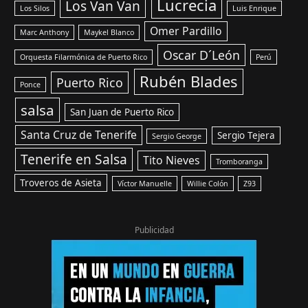
Lucrecia
Los Van Van
Los Silos
Luis Enrique
Omer Pardillo
Marc Anthony
Maykel Blanco
Oscar D´León
Orquesta Filarmónica de Puerto Rico
Perú
Rubén Blades
Puerto Rico
Ponce
salsa
San Juan de Puerto Rico
Santa Cruz de Tenerife
Sergio Tejera
Sergio George
Tenerife en Salsa
Tito Nieves
Tromboranga
Troveros de Asieta
Víctor Manuelle
Willie Colón
Z93
Publicidad