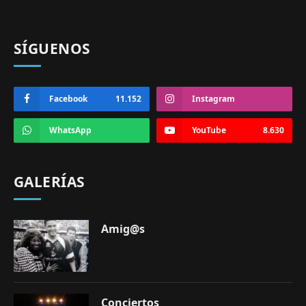
SÍGUENOS
Facebook
11.152
Instagram
WhatsApp
YouTube
8.630
GALERÍAS
Amig@s
Conciertos