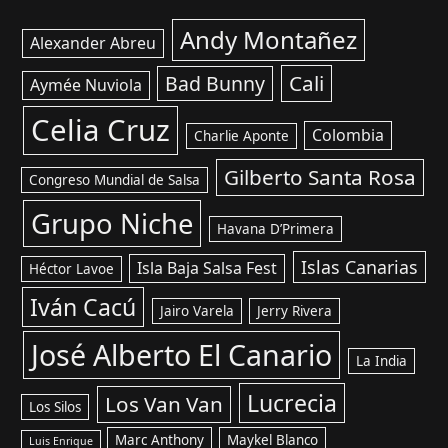
Andy Montañez
Alexander Abreu
Cali
Bad Bunny
Aymée Nuviola
Celia Cruz
Colombia
Charlie Aponte
Gilberto Santa Rosa
Congreso Mundial de Salsa
Grupo Niche
Havana D’Primera
Islas Canarias
Isla Baja Salsa Fest
Héctor Lavoe
Iván Cacú
Jairo Varela
Jerry Rivera
José Alberto El Canario
La India
Lucrecia
Los Van Van
Los Silos
Marc Anthony
Maykel Blanco
Luis Enrique