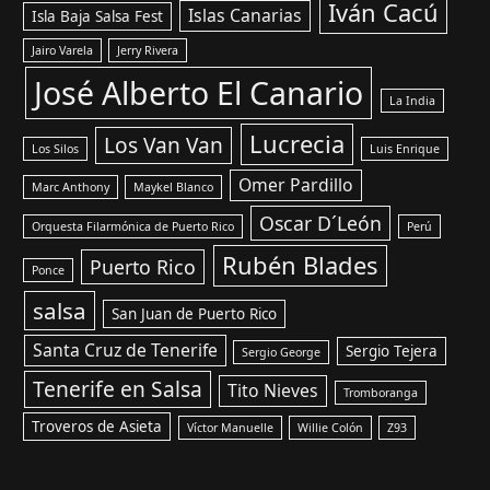
Iván Cacú
Islas Canarias
Isla Baja Salsa Fest
Jairo Varela
Jerry Rivera
José Alberto El Canario
La India
Lucrecia
Los Van Van
Los Silos
Luis Enrique
Omer Pardillo
Marc Anthony
Maykel Blanco
Oscar D´León
Orquesta Filarmónica de Puerto Rico
Perú
Rubén Blades
Puerto Rico
Ponce
salsa
San Juan de Puerto Rico
Santa Cruz de Tenerife
Sergio Tejera
Sergio George
Tenerife en Salsa
Tito Nieves
Tromboranga
Troveros de Asieta
Víctor Manuelle
Willie Colón
Z93