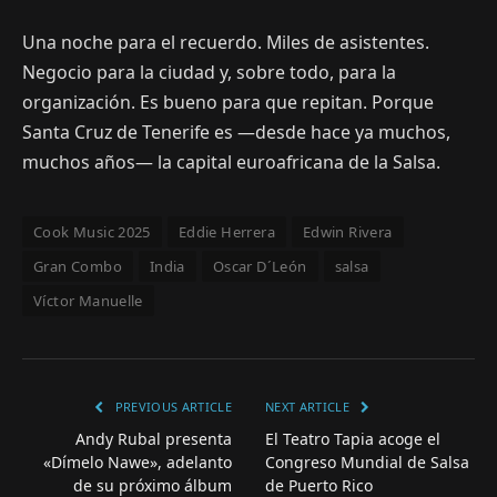
Una noche para el recuerdo. Miles de asistentes.
Negocio para la ciudad y, sobre todo, para la
organización. Es bueno para que repitan. Porque
Santa Cruz de Tenerife es —desde hace ya muchos,
muchos años— la capital euroafricana de la Salsa.
Cook Music 2025
Eddie Herrera
Edwin Rivera
Gran Combo
India
Oscar D´León
salsa
Víctor Manuelle
PREVIOUS ARTICLE
NEXT ARTICLE
Andy Rubal presenta
El Teatro Tapia acoge el
«Dímelo Nawe», adelanto
Congreso Mundial de Salsa
de su próximo álbum
de Puerto Rico