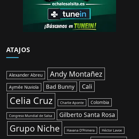
ATAJOS
Andy Montañez
Alexander Abreu
Cali
Bad Bunny
Aymée Nuviola
Celia Cruz
Colombia
Charlie Aponte
Gilberto Santa Rosa
Congreso Mundial de Salsa
Grupo Niche
Havana D’Primera
Héctor Lavoe