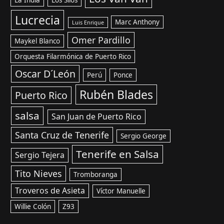
La India
Los Silos
Lucrecia
Marc Anthony
Luis Enrique
Omer Pardillo
Maykel Blanco
Orquesta Filarmónica de Puerto Rico
Oscar D´León
Perú
Ponce
Rubén Blades
Puerto Rico
salsa
San Juan de Puerto Rico
Santa Cruz de Tenerife
Sergio George
Tenerife en Salsa
Sergio Tejera
Tito Nieves
Tromboranga
Troveros de Asieta
Víctor Manuelle
Willie Colón
Z93