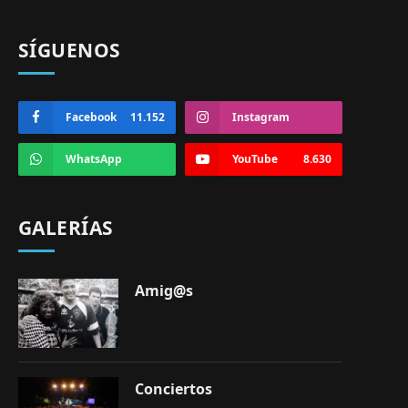
SÍGUENOS
Facebook
11.152
Instagram
WhatsApp
YouTube
8.630
GALERÍAS
Amig@s
Conciertos