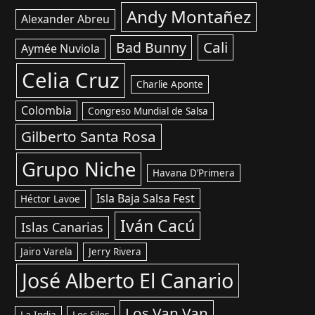
Andy Montañez
Alexander Abreu
Cali
Bad Bunny
Aymée Nuviola
Celia Cruz
Charlie Aponte
Colombia
Congreso Mundial de Salsa
Gilberto Santa Rosa
Grupo Niche
Havana D’Primera
Isla Baja Salsa Fest
Héctor Lavoe
Iván Cacú
Islas Canarias
Jairo Varela
Jerry Rivera
José Alberto El Canario
Los Van Van