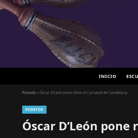
INICIO
ESC
Portada
»
Óscar D’León pone ritmo al Carnaval de Candelaria
EVENTOS
Óscar D’León pone r