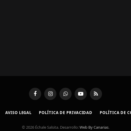
Facebook
Instagram
WhatsApp
YouTube
RSS
AVISO LEGAL
POLÍTICA DE PRIVACIDAD
POLÍTICA DE 
© 2026 Échale Salsita. Desarrollo:
Web By Canarias
.