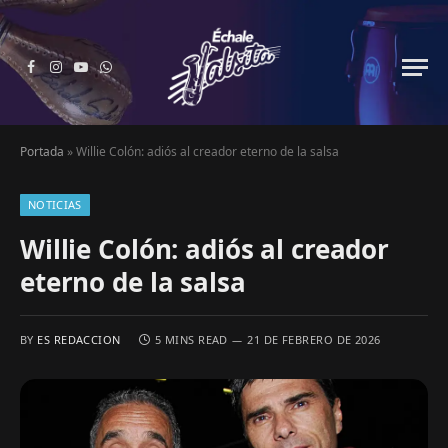
Facebook
Instagram
YouTube
WhatsApp
Portada
»
Willie Colón: adiós al creador eterno de la salsa
NOTICIAS
Willie Colón: adiós al creador
eterno de la salsa
BY
ES REDACCION
5 MINS READ
21 DE FEBRERO DE 2026