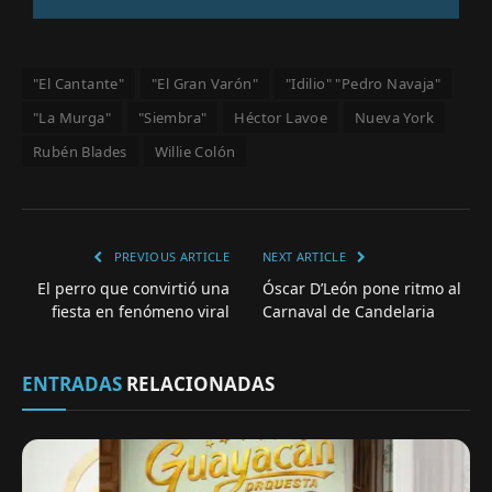
"El Cantante"
"El Gran Varón"
"Idilio" "Pedro Navaja"
"La Murga"
"Siembra"
Héctor Lavoe
Nueva York
Rubén Blades
Willie Colón
PREVIOUS ARTICLE
NEXT ARTICLE
El perro que convirtió una
Óscar D’León pone ritmo al
fiesta en fenómeno viral
Carnaval de Candelaria
ENTRADAS
RELACIONADAS