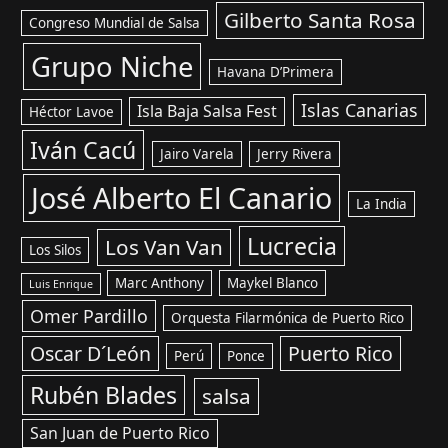
Gilberto Santa Rosa
Congreso Mundial de Salsa
Grupo Niche
Havana D’Primera
Islas Canarias
Isla Baja Salsa Fest
Héctor Lavoe
Iván Cacú
Jairo Varela
Jerry Rivera
José Alberto El Canario
La India
Lucrecia
Los Van Van
Los Silos
Marc Anthony
Maykel Blanco
Luis Enrique
Omer Pardillo
Orquesta Filarmónica de Puerto Rico
Oscar D´León
Puerto Rico
Perú
Ponce
Rubén Blades
salsa
San Juan de Puerto Rico