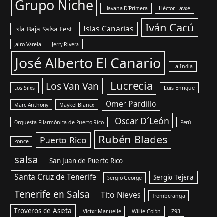
Grupo Niche
Havana D’Primera
Héctor Lavoe
Iván Cacú
Islas Canarias
Isla Baja Salsa Fest
Jairo Varela
Jerry Rivera
José Alberto El Canario
La India
Lucrecia
Los Van Van
Los Silos
Luis Enrique
Omer Pardillo
Marc Anthony
Maykel Blanco
Oscar D´León
Orquesta Filarmónica de Puerto Rico
Perú
Rubén Blades
Puerto Rico
Ponce
salsa
San Juan de Puerto Rico
Santa Cruz de Tenerife
Sergio Tejera
Sergio George
Tenerife en Salsa
Tito Nieves
Tromboranga
Troveros de Asieta
Víctor Manuelle
Willie Colón
Z93