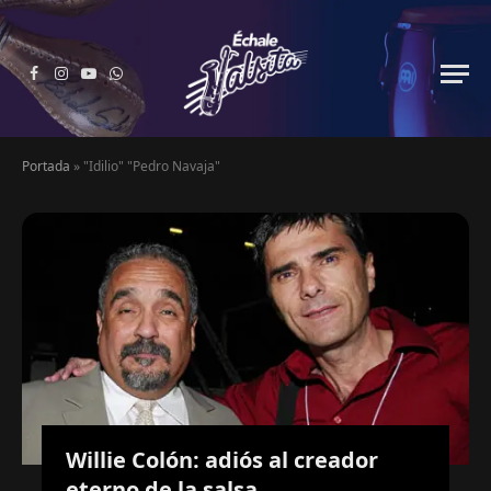
Facebook
Instagram
YouTube
WhatsApp
Portada
»
"Idilio" "Pedro Navaja"
Willie Colón: adiós al creador
eterno de la salsa