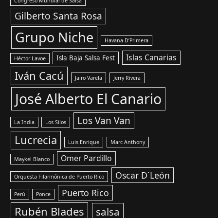
Congreso Mundial de Salsa
Gilberto Santa Rosa
Grupo Niche
Havana D’Primera
Islas Canarias
Isla Baja Salsa Fest
Héctor Lavoe
Iván Cacú
Jairo Varela
Jerry Rivera
José Alberto El Canario
Los Van Van
La India
Los Silos
Lucrecia
Luis Enrique
Marc Anthony
Omer Pardillo
Maykel Blanco
Oscar D´León
Orquesta Filarmónica de Puerto Rico
Puerto Rico
Perú
Ponce
Rubén Blades
salsa