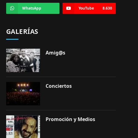
WhatsApp
YouTube
8.630
GALERÍAS
Amig@s
Conciertos
Promoción y Medios