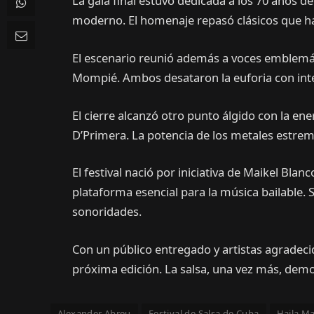
La gala final estuvo dedicada a los 70 años de
moderno. El homenaje repasó clásicos que 
El escenario reunió además a voces emblemáti
Mompié. Ambos desataron la euforia con inter
El cierre alcanzó otro punto álgido con la en
D’Primera. La potencia de los metales estreme
El festival nació por iniciativa de Maikel Bla
plataforma esencial para la música bailable.
sonoridades.
Con un público entregado y artistas agradecid
próxima edición. La salsa, una vez más, demo
Alexander Abreu
Festival de Salsa de Cuba
Haila M