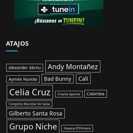
ATAJOS
Andy Montañez
Alexander Abreu
Cali
Bad Bunny
Aymée Nuviola
Celia Cruz
Colombia
Charlie Aponte
Congreso Mundial de Salsa
Gilberto Santa Rosa
Grupo Niche
Havana D’Primera