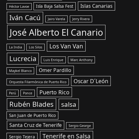
Islas Canarias
Isla Baja Salsa Fest
Héctor Lavoe
Iván Cacú
Jairo Varela
Jerry Rivera
José Alberto El Canario
Los Van Van
La India
Los Silos
Lucrecia
Luis Enrique
Marc Anthony
Omer Pardillo
Maykel Blanco
Oscar D´León
Orquesta Filarmónica de Puerto Rico
Puerto Rico
Perú
Ponce
Rubén Blades
salsa
San Juan de Puerto Rico
Santa Cruz de Tenerife
Sergio George
Tenerife en Salsa
Sergio Tejera