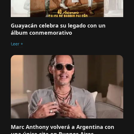
Guayacán celebra su legado con un
álbum conmemorativo
Leer +
Marc Anthony volverá a Argentina con
una única cita en Buenos Aires