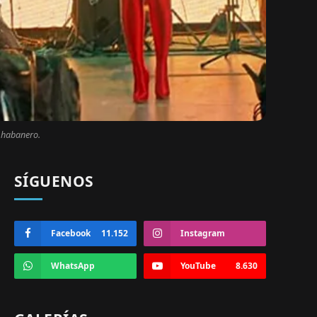
l habanero.
SÍGUENOS
Facebook
11.152
Instagram
WhatsApp
YouTube
8.630