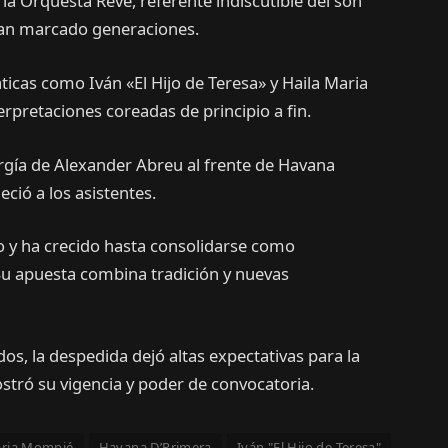
 la Orquesta Revé, referente indiscutible del son
han marcado generaciones.
cas como Iván «El Hijo de Teresa» y Haila Maria
pretaciones coreadas de principio a fin.
ergía de Alexander Abreu al frente de Havana
ció a los asistentes.
nco y ha crecido hasta consolidarse como
 Su apuesta combina tradición y nuevas
os, la despedida dejó altas expectativas para la
stró su vigencia y poder de convocatoria.
aria Mompié
Havana D’Primera
Iván "El Hijo de Teresa"