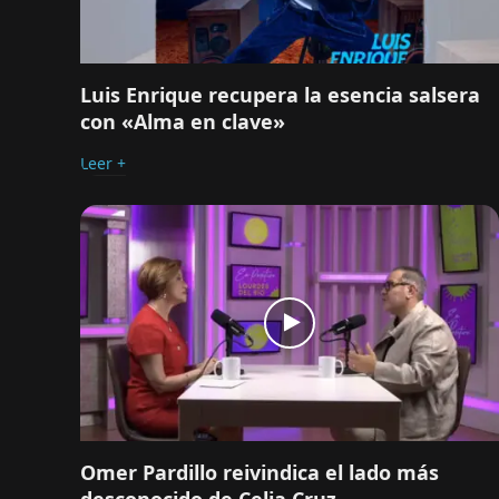
Luis Enrique recupera la esencia salsera
con «Alma en clave»
Leer +
Omer Pardillo reivindica el lado más
desconocido de Celia Cruz