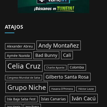
ATAJOS
Andy Montañez
Alexander Abreu
Cali
Bad Bunny
Aymée Nuviola
Celia Cruz
Colombia
Charlie Aponte
Gilberto Santa Rosa
Congreso Mundial de Salsa
Grupo Niche
Havana D’Primera
Héctor Lavoe
Iván Cacú
Islas Canarias
Isla Baja Salsa Fest
Jairo Varela
Jerry Rivera