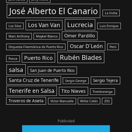
José Alberto El Canario
La India
Lucrecia
Los Van Van
Los Silos
Luis Enrique
Omer Pardillo
Marc Anthony
Maykel Blanco
Oscar D´León
Orquesta Filarmónica de Puerto Rico
Perú
Rubén Blades
Puerto Rico
Ponce
salsa
San Juan de Puerto Rico
Santa Cruz de Tenerife
Sergio Tejera
Sergio George
Tenerife en Salsa
Tito Nieves
Tromboranga
Troveros de Asieta
Víctor Manuelle
Willie Colón
Z93
Publicidad