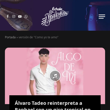
Facebook
Instagram
YouTube
WhatsApp
Portada
»
versión de "Como yo te amo"
Álvaro Tadeo reinterpreta a
Raphael con un giro tropical en