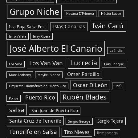
Grupo Niche
Havana D’Primera
Héctor Lavoe
Iván Cacú
Islas Canarias
Isla Baja Salsa Fest
Jairo Varela
Jerry Rivera
José Alberto El Canario
La India
Lucrecia
Los Van Van
Los Silos
Luis Enrique
Omer Pardillo
Marc Anthony
Maykel Blanco
Oscar D´León
Orquesta Filarmónica de Puerto Rico
Perú
Rubén Blades
Puerto Rico
Ponce
salsa
San Juan de Puerto Rico
Santa Cruz de Tenerife
Sergio Tejera
Sergio George
Tenerife en Salsa
Tito Nieves
Tromboranga