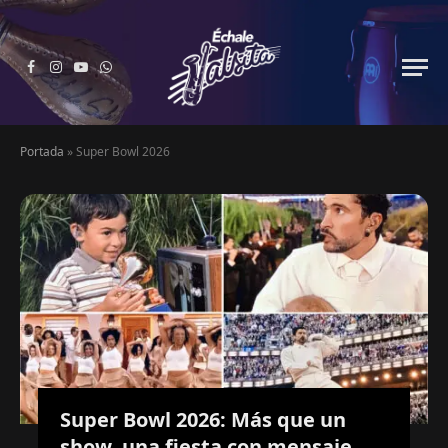
Facebook
Instagram
YouTube
WhatsApp
Portada
»
Super Bowl 2026
Super Bowl 2026: Más que un
show, una fiesta con mensaje