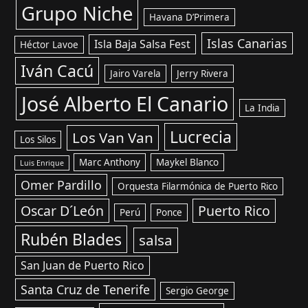
Grupo Niche
Havana D’Primera
Islas Canarias
Isla Baja Salsa Fest
Héctor Lavoe
Iván Cacú
Jairo Varela
Jerry Rivera
José Alberto El Canario
La India
Lucrecia
Los Van Van
Los Silos
Marc Anthony
Maykel Blanco
Luis Enrique
Omer Pardillo
Orquesta Filarmónica de Puerto Rico
Oscar D´León
Puerto Rico
Perú
Ponce
Rubén Blades
salsa
San Juan de Puerto Rico
Santa Cruz de Tenerife
Sergio George