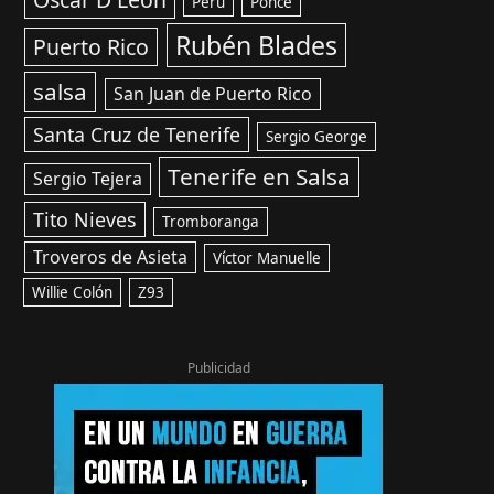
Perú
Ponce
Rubén Blades
Puerto Rico
salsa
San Juan de Puerto Rico
Santa Cruz de Tenerife
Sergio George
Tenerife en Salsa
Sergio Tejera
Tito Nieves
Tromboranga
Troveros de Asieta
Víctor Manuelle
Willie Colón
Z93
Publicidad