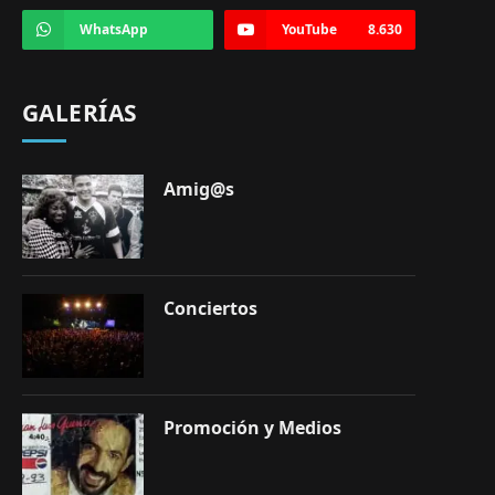
WhatsApp
YouTube
8.630
GALERÍAS
Amig@s
Conciertos
Promoción y Medios