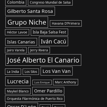
Colombia
Congreso Mundial de Salsa
Gilberto Santa Rosa
Grupo Niche
Havana D’Primera
Isla Baja Salsa Fest
Héctor Lavoe
Iván Cacú
Islas Canarias
Jairo Varela
Jerry Rivera
José Alberto El Canario
Los Van Van
La India
Los Silos
Lucrecia
Marc Anthony
Luis Enrique
Omer Pardillo
Maykel Blanco
Orquesta Filarmónica de Puerto Rico
Oscar D´León