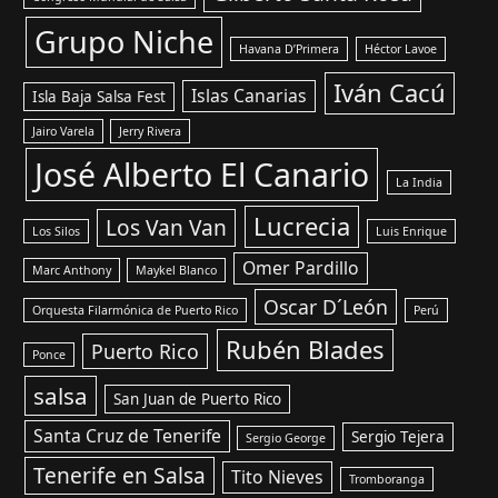
Grupo Niche
Havana D’Primera
Héctor Lavoe
Iván Cacú
Islas Canarias
Isla Baja Salsa Fest
Jairo Varela
Jerry Rivera
José Alberto El Canario
La India
Lucrecia
Los Van Van
Los Silos
Luis Enrique
Omer Pardillo
Marc Anthony
Maykel Blanco
Oscar D´León
Orquesta Filarmónica de Puerto Rico
Perú
Rubén Blades
Puerto Rico
Ponce
salsa
San Juan de Puerto Rico
Santa Cruz de Tenerife
Sergio Tejera
Sergio George
Tenerife en Salsa
Tito Nieves
Tromboranga