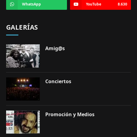
WhatsApp
YouTube
8.630
GALERÍAS
Amig@s
Conciertos
Promoción y Medios