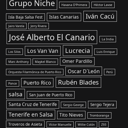
Grupo Niche
Havana D’Primera
Héctor Lavoe
Iván Cacú
Islas Canarias
Isla Baja Salsa Fest
Jairo Varela
Jerry Rivera
José Alberto El Canario
La India
Lucrecia
Los Van Van
Los Silos
Luis Enrique
Omer Pardillo
Marc Anthony
Maykel Blanco
Oscar D´León
Orquesta Filarmónica de Puerto Rico
Perú
Rubén Blades
Puerto Rico
Ponce
salsa
San Juan de Puerto Rico
Santa Cruz de Tenerife
Sergio Tejera
Sergio George
Tenerife en Salsa
Tito Nieves
Tromboranga
Troveros de Asieta
Víctor Manuelle
Willie Colón
Z93