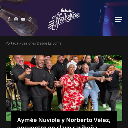
Facebook
Instagram
YouTube
WhatsApp
Portada
»
Sesiones Desde La Loma
Aymée Nuviola y Norberto Vélez,
encuentro en clave caribeña