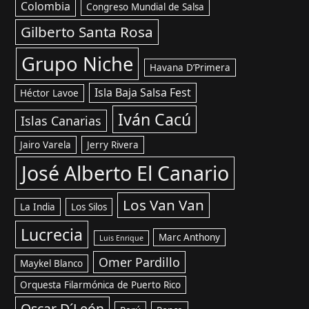
Colombia
Congreso Mundial de Salsa
Gilberto Santa Rosa
Grupo Niche
Havana D’Primera
Isla Baja Salsa Fest
Héctor Lavoe
Iván Cacú
Islas Canarias
Jairo Varela
Jerry Rivera
José Alberto El Canario
Los Van Van
La India
Los Silos
Lucrecia
Marc Anthony
Luis Enrique
Omer Pardillo
Maykel Blanco
Orquesta Filarmónica de Puerto Rico
Oscar D´León