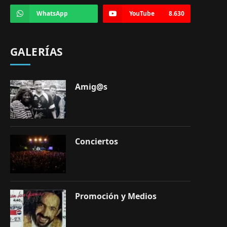
WhatsApp
YouTube
8.630
GALERÍAS
Amig@s
Conciertos
Promoción y Medios