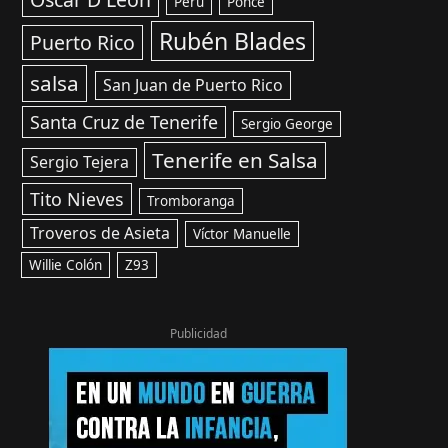
Perú
Ponce
Rubén Blades
Puerto Rico
salsa
San Juan de Puerto Rico
Santa Cruz de Tenerife
Sergio George
Tenerife en Salsa
Sergio Tejera
Tito Nieves
Tromboranga
Troveros de Asieta
Víctor Manuelle
Willie Colón
Z93
Publicidad