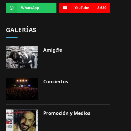
WhatsApp
YouTube
8.630
GALERÍAS
Amig@s
Conciertos
Promoción y Medios