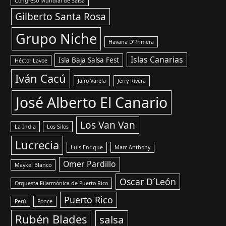
Congreso Mundial de Salsa
Gilberto Santa Rosa
Grupo Niche
Havana D’Primera
Islas Canarias
Isla Baja Salsa Fest
Héctor Lavoe
Iván Cacú
Jairo Varela
Jerry Rivera
José Alberto El Canario
Los Van Van
La India
Los Silos
Lucrecia
Luis Enrique
Marc Anthony
Omer Pardillo
Maykel Blanco
Oscar D´León
Orquesta Filarmónica de Puerto Rico
Puerto Rico
Perú
Ponce
Rubén Blades
salsa