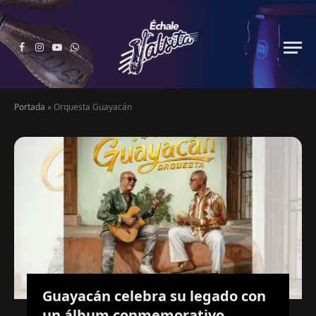
Facebook
Instagram
YouTube
WhatsApp
Portada
»
Orquesta Guayacán
Guayacán celebra su legado con
un álbum conmemorativo