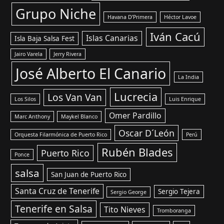
Grupo Niche
Havana D’Primera
Héctor Lavoe
Iván Cacú
Islas Canarias
Isla Baja Salsa Fest
Jairo Varela
Jerry Rivera
José Alberto El Canario
La India
Lucrecia
Los Van Van
Los Silos
Luis Enrique
Omer Pardillo
Marc Anthony
Maykel Blanco
Oscar D´León
Orquesta Filarmónica de Puerto Rico
Perú
Rubén Blades
Puerto Rico
Ponce
salsa
San Juan de Puerto Rico
Santa Cruz de Tenerife
Sergio Tejera
Sergio George
Tenerife en Salsa
Tito Nieves
Tromboranga