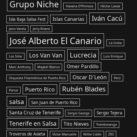
Grupo Niche
Havana D’Primera
Héctor Lavoe
Iván Cacú
Islas Canarias
Isla Baja Salsa Fest
Jairo Varela
Jerry Rivera
José Alberto El Canario
La India
Lucrecia
Los Van Van
Los Silos
Luis Enrique
Omer Pardillo
Marc Anthony
Maykel Blanco
Oscar D´León
Orquesta Filarmónica de Puerto Rico
Perú
Rubén Blades
Puerto Rico
Ponce
salsa
San Juan de Puerto Rico
Santa Cruz de Tenerife
Sergio Tejera
Sergio George
Tenerife en Salsa
Tito Nieves
Tromboranga
Troveros de Asieta
Víctor Manuelle
Willie Colón
Z93