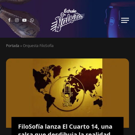
Facebook
Instagram
YouTube
WhatsApp
Portada
»
Orquesta FiloSofía
FiloSofía lanza El Cuarto 14, una
salsa que desdibuja la realidad