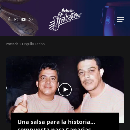
Facebook
Instagram
YouTube
WhatsApp
Portada
»
Orgullo Latino
Una salsa para la historia…
compuesta para Canarias