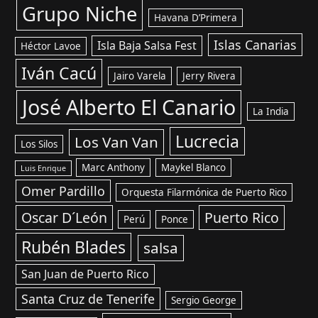
Grupo Niche
Havana D’Primera
Islas Canarias
Isla Baja Salsa Fest
Héctor Lavoe
Iván Cacú
Jairo Varela
Jerry Rivera
José Alberto El Canario
La India
Lucrecia
Los Van Van
Los Silos
Marc Anthony
Maykel Blanco
Luis Enrique
Omer Pardillo
Orquesta Filarmónica de Puerto Rico
Oscar D´León
Puerto Rico
Perú
Ponce
Rubén Blades
salsa
San Juan de Puerto Rico
Santa Cruz de Tenerife
Sergio George