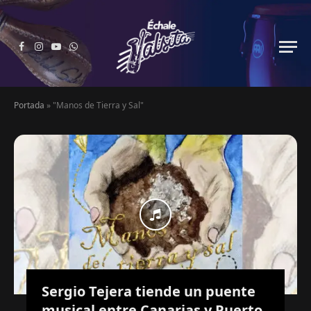
Facebook
Instagram
YouTube
WhatsApp
Portada
»
"Manos de Tierra y Sal"
Sergio Tejera tiende un puente
musical entre Canarias y Puerto