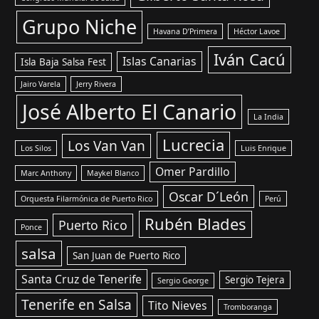
Grupo Niche
Havana D’Primera
Héctor Lavoe
Iván Cacú
Islas Canarias
Isla Baja Salsa Fest
Jairo Varela
Jerry Rivera
José Alberto El Canario
La India
Lucrecia
Los Van Van
Los Silos
Luis Enrique
Omer Pardillo
Marc Anthony
Maykel Blanco
Oscar D´León
Orquesta Filarmónica de Puerto Rico
Perú
Rubén Blades
Puerto Rico
Ponce
salsa
San Juan de Puerto Rico
Santa Cruz de Tenerife
Sergio Tejera
Sergio George
Tenerife en Salsa
Tito Nieves
Tromboranga