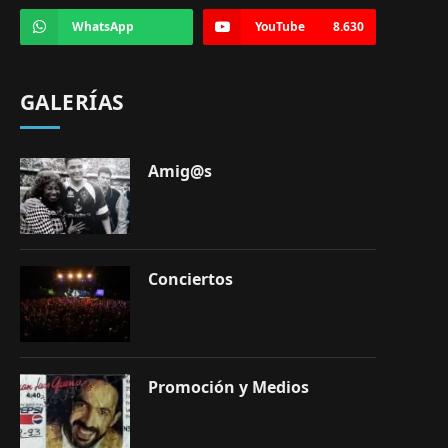
WhatsApp
YouTube
8.630
GALERÍAS
Amig@s
Conciertos
Promoción y Medios