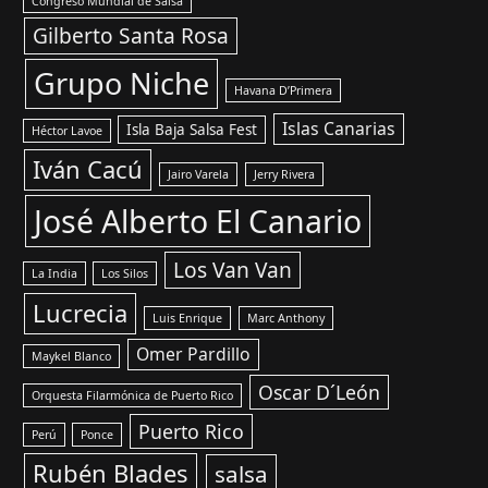
Congreso Mundial de Salsa
Gilberto Santa Rosa
Grupo Niche
Havana D’Primera
Islas Canarias
Isla Baja Salsa Fest
Héctor Lavoe
Iván Cacú
Jairo Varela
Jerry Rivera
José Alberto El Canario
Los Van Van
La India
Los Silos
Lucrecia
Luis Enrique
Marc Anthony
Omer Pardillo
Maykel Blanco
Oscar D´León
Orquesta Filarmónica de Puerto Rico
Puerto Rico
Perú
Ponce
Rubén Blades
salsa