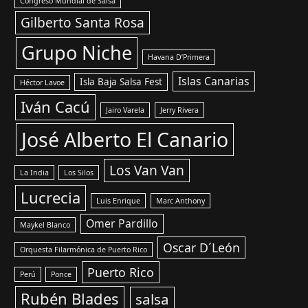
Congreso Mundial de Salsa
Gilberto Santa Rosa
Grupo Niche
Havana D’Primera
Islas Canarias
Isla Baja Salsa Fest
Héctor Lavoe
Iván Cacú
Jairo Varela
Jerry Rivera
José Alberto El Canario
Los Van Van
La India
Los Silos
Lucrecia
Luis Enrique
Marc Anthony
Omer Pardillo
Maykel Blanco
Oscar D´León
Orquesta Filarmónica de Puerto Rico
Puerto Rico
Perú
Ponce
Rubén Blades
salsa