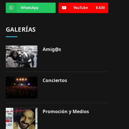
WhatsApp
YouTube
8.630
GALERÍAS
Amig@s
Conciertos
Promoción y Medios