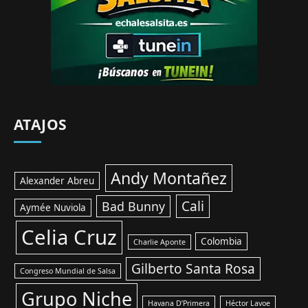
ATAJOS
Andy Montañez
Alexander Abreu
Cali
Bad Bunny
Aymée Nuviola
Celia Cruz
Colombia
Charlie Aponte
Gilberto Santa Rosa
Congreso Mundial de Salsa
Grupo Niche
Havana D’Primera
Héctor Lavoe