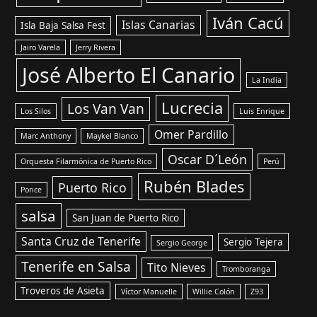
Iván Cacú
Islas Canarias
Isla Baja Salsa Fest
Jairo Varela
Jerry Rivera
José Alberto El Canario
La India
Lucrecia
Los Van Van
Los Silos
Luis Enrique
Omer Pardillo
Marc Anthony
Maykel Blanco
Oscar D´León
Orquesta Filarmónica de Puerto Rico
Perú
Rubén Blades
Puerto Rico
Ponce
salsa
San Juan de Puerto Rico
Santa Cruz de Tenerife
Sergio Tejera
Sergio George
Tenerife en Salsa
Tito Nieves
Tromboranga
Troveros de Asieta
Víctor Manuelle
Willie Colón
Z93