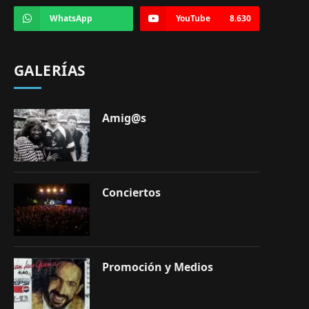
WhatsApp
YouTube
8.630
GALERÍAS
Amig@s
Conciertos
Promoción y Medios