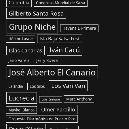
Colombia
Congreso Mundial de Salsa
Gilberto Santa Rosa
Grupo Niche
Havana D’Primera
Isla Baja Salsa Fest
Héctor Lavoe
Iván Cacú
Islas Canarias
Jairo Varela
Jerry Rivera
José Alberto El Canario
Los Van Van
La India
Los Silos
Lucrecia
Marc Anthony
Luis Enrique
Omer Pardillo
Maykel Blanco
Orquesta Filarmónica de Puerto Rico
Oscar D´León