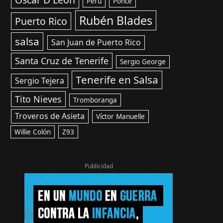
Perú
Ponce
Rubén Blades
Puerto Rico
salsa
San Juan de Puerto Rico
Santa Cruz de Tenerife
Sergio George
Tenerife en Salsa
Sergio Tejera
Tito Nieves
Tromboranga
Troveros de Asieta
Víctor Manuelle
Willie Colón
Z93
Publicidad