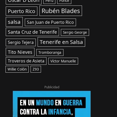
Perú
Ponce
Rubén Blades
Puerto Rico
salsa
San Juan de Puerto Rico
Santa Cruz de Tenerife
Sergio George
Tenerife en Salsa
Sergio Tejera
Tito Nieves
Tromboranga
Troveros de Asieta
Víctor Manuelle
Willie Colón
Z93
Publicidad