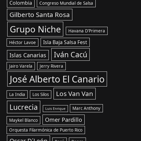
Colombia
Congreso Mundial de Salsa
Gilberto Santa Rosa
Grupo Niche
Havana D’Primera
Isla Baja Salsa Fest
Héctor Lavoe
Iván Cacú
Islas Canarias
Jairo Varela
Jerry Rivera
José Alberto El Canario
Los Van Van
La India
Los Silos
Lucrecia
Marc Anthony
Luis Enrique
Omer Pardillo
Maykel Blanco
Orquesta Filarmónica de Puerto Rico
Oscar D´León