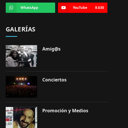
WhatsApp
YouTube
8.630
GALERÍAS
Amig@s
Conciertos
Promoción y Medios