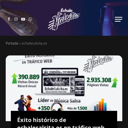
Facebook
Instagram
YouTube
WhatsApp
Portada
»
echalesalsita.es
Éxito histórico de
echalesalsita.es en tráfico web