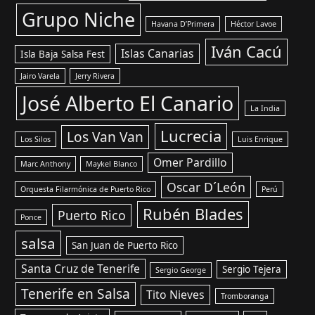
Grupo Niche
Havana D’Primera
Héctor Lavoe
Iván Cacú
Islas Canarias
Isla Baja Salsa Fest
Jairo Varela
Jerry Rivera
José Alberto El Canario
La India
Lucrecia
Los Van Van
Los Silos
Luis Enrique
Omer Pardillo
Marc Anthony
Maykel Blanco
Oscar D´León
Orquesta Filarmónica de Puerto Rico
Perú
Rubén Blades
Puerto Rico
Ponce
salsa
San Juan de Puerto Rico
Santa Cruz de Tenerife
Sergio Tejera
Sergio George
Tenerife en Salsa
Tito Nieves
Tromboranga