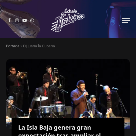
Facebook
Instagram
YouTube
WhatsApp
Portada
»
DJ Juana la Cubana
La Isla Baja genera gran
expectación tras ampliar el