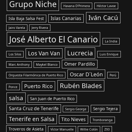
Grupo Niche
Havana D’Primera
Héctor Lavoe
Iván Cacú
Islas Canarias
Isla Baja Salsa Fest
Jairo Varela
Jerry Rivera
José Alberto El Canario
La India
Lucrecia
Los Van Van
Los Silos
Luis Enrique
Omer Pardillo
Marc Anthony
Maykel Blanco
Oscar D´León
Orquesta Filarmónica de Puerto Rico
Perú
Rubén Blades
Puerto Rico
Ponce
salsa
San Juan de Puerto Rico
Santa Cruz de Tenerife
Sergio Tejera
Sergio George
Tenerife en Salsa
Tito Nieves
Tromboranga
Troveros de Asieta
Víctor Manuelle
Willie Colón
Z93