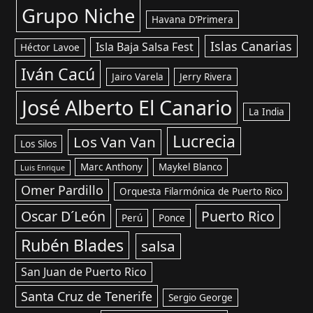
Grupo Niche
Havana D’Primera
Islas Canarias
Isla Baja Salsa Fest
Héctor Lavoe
Iván Cacú
Jairo Varela
Jerry Rivera
José Alberto El Canario
La India
Lucrecia
Los Van Van
Los Silos
Marc Anthony
Maykel Blanco
Luis Enrique
Omer Pardillo
Orquesta Filarmónica de Puerto Rico
Oscar D´León
Puerto Rico
Perú
Ponce
Rubén Blades
salsa
San Juan de Puerto Rico
Santa Cruz de Tenerife
Sergio George