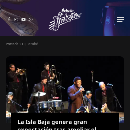
Facebook
Instagram
YouTube
WhatsApp
Portada
»
DJ Bembé
La Isla Baja genera gran
expectación tras ampliar el