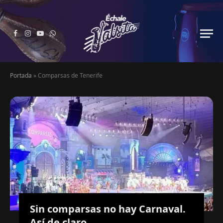
Facebook
Instagram
YouTube
WhatsApp
Portada
»
Comparsas de Tenerife
Sin comparsas no hay Carnaval.
Así de claro