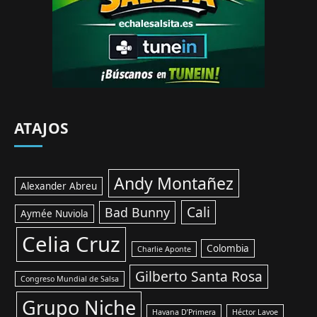
ATAJOS
Andy Montañez
Alexander Abreu
Cali
Bad Bunny
Aymée Nuviola
Celia Cruz
Colombia
Charlie Aponte
Gilberto Santa Rosa
Congreso Mundial de Salsa
Grupo Niche
Havana D’Primera
Héctor Lavoe