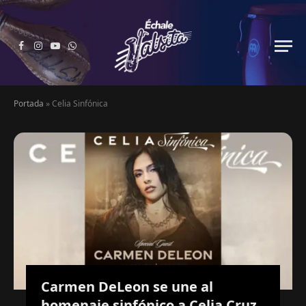
Facebook
Instagram
YouTube
WhatsApp
Portada
»
Celia Sinfónica
Carmen DeLeon se une al
homenaje sinfónico a Celia Cruz