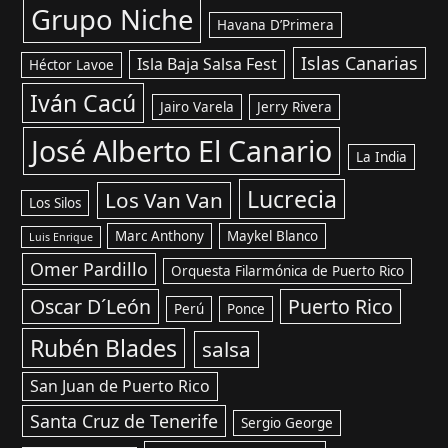
Grupo Niche
Havana D’Primera
Islas Canarias
Isla Baja Salsa Fest
Héctor Lavoe
Iván Cacú
Jairo Varela
Jerry Rivera
José Alberto El Canario
La India
Lucrecia
Los Van Van
Los Silos
Marc Anthony
Maykel Blanco
Luis Enrique
Omer Pardillo
Orquesta Filarmónica de Puerto Rico
Oscar D´León
Puerto Rico
Perú
Ponce
Rubén Blades
salsa
San Juan de Puerto Rico
Santa Cruz de Tenerife
Sergio George