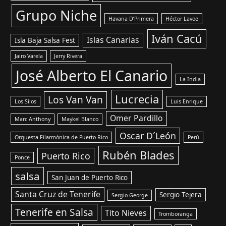
Grupo Niche
Havana D’Primera
Héctor Lavoe
Iván Cacú
Islas Canarias
Isla Baja Salsa Fest
Jairo Varela
Jerry Rivera
José Alberto El Canario
La India
Lucrecia
Los Van Van
Los Silos
Luis Enrique
Omer Pardillo
Marc Anthony
Maykel Blanco
Oscar D´León
Orquesta Filarmónica de Puerto Rico
Perú
Rubén Blades
Puerto Rico
Ponce
salsa
San Juan de Puerto Rico
Santa Cruz de Tenerife
Sergio Tejera
Sergio George
Tenerife en Salsa
Tito Nieves
Tromboranga