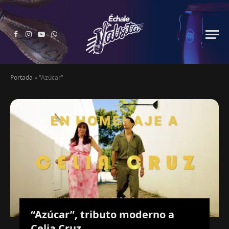
Facebook
Instagram
YouTube
WhatsApp
Portada
»
"Azúcar"
“Azúcar”, tributo moderno a
Celia Cruz