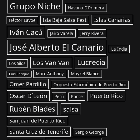
Grupo Niche
Havana D’Primera
Islas Canarias
Isla Baja Salsa Fest
Héctor Lavoe
Iván Cacú
Jairo Varela
Jerry Rivera
José Alberto El Canario
La India
Lucrecia
Los Van Van
Los Silos
Marc Anthony
Maykel Blanco
Luis Enrique
Omer Pardillo
Orquesta Filarmónica de Puerto Rico
Oscar D´León
Puerto Rico
Perú
Ponce
Rubén Blades
salsa
San Juan de Puerto Rico
Santa Cruz de Tenerife
Sergio George