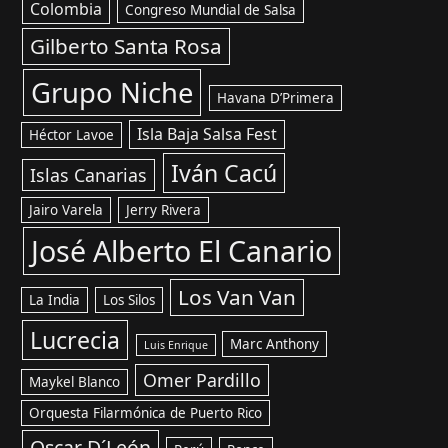
Colombia
Congreso Mundial de Salsa
Gilberto Santa Rosa
Grupo Niche
Havana D’Primera
Isla Baja Salsa Fest
Héctor Lavoe
Iván Cacú
Islas Canarias
Jairo Varela
Jerry Rivera
José Alberto El Canario
Los Van Van
La India
Los Silos
Lucrecia
Marc Anthony
Luis Enrique
Omer Pardillo
Maykel Blanco
Orquesta Filarmónica de Puerto Rico
Oscar D´León