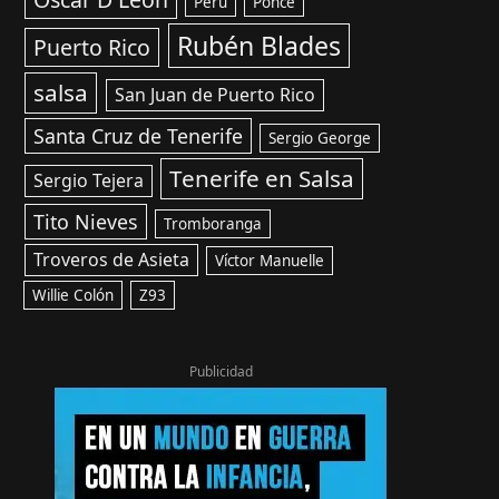
Perú
Ponce
Rubén Blades
Puerto Rico
salsa
San Juan de Puerto Rico
Santa Cruz de Tenerife
Sergio George
Tenerife en Salsa
Sergio Tejera
Tito Nieves
Tromboranga
Troveros de Asieta
Víctor Manuelle
Willie Colón
Z93
Publicidad