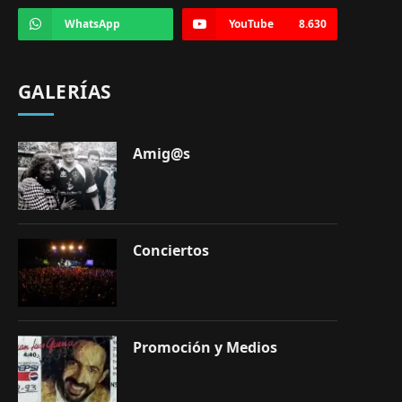
WhatsApp
YouTube
8.630
GALERÍAS
Amig@s
Conciertos
Promoción y Medios