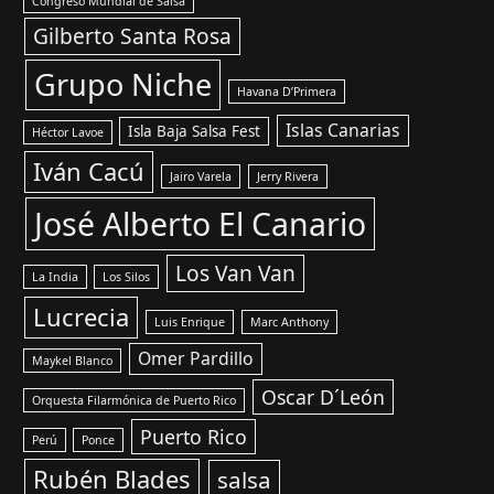
Congreso Mundial de Salsa
Gilberto Santa Rosa
Grupo Niche
Havana D’Primera
Islas Canarias
Isla Baja Salsa Fest
Héctor Lavoe
Iván Cacú
Jairo Varela
Jerry Rivera
José Alberto El Canario
Los Van Van
La India
Los Silos
Lucrecia
Luis Enrique
Marc Anthony
Omer Pardillo
Maykel Blanco
Oscar D´León
Orquesta Filarmónica de Puerto Rico
Puerto Rico
Perú
Ponce
Rubén Blades
salsa