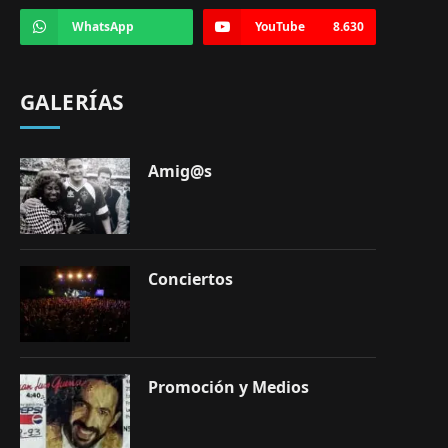
WhatsApp
YouTube
8.630
GALERÍAS
Amig@s
Conciertos
Promoción y Medios