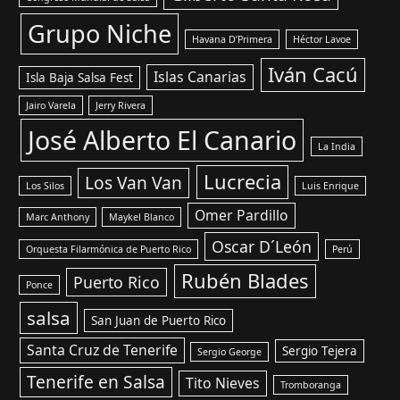
Grupo Niche
Havana D’Primera
Héctor Lavoe
Iván Cacú
Islas Canarias
Isla Baja Salsa Fest
Jairo Varela
Jerry Rivera
José Alberto El Canario
La India
Lucrecia
Los Van Van
Los Silos
Luis Enrique
Omer Pardillo
Marc Anthony
Maykel Blanco
Oscar D´León
Orquesta Filarmónica de Puerto Rico
Perú
Rubén Blades
Puerto Rico
Ponce
salsa
San Juan de Puerto Rico
Santa Cruz de Tenerife
Sergio Tejera
Sergio George
Tenerife en Salsa
Tito Nieves
Tromboranga