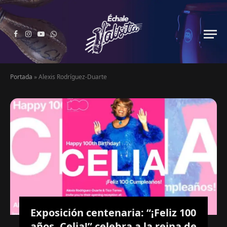
Facebook
Instagram
YouTube
WhatsApp
Portada
»
Alexis Rodríguez-Duarte
Exposición centenaria: “¡Feliz 100
años, Celia!” celebra a la reina de