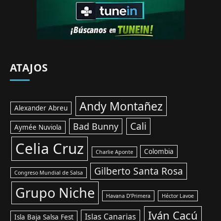
ATAJOS
Andy Montañez
Alexander Abreu
Cali
Bad Bunny
Aymée Nuviola
Celia Cruz
Colombia
Charlie Aponte
Gilberto Santa Rosa
Congreso Mundial de Salsa
Grupo Niche
Havana D’Primera
Héctor Lavoe
Iván Cacú
Islas Canarias
Isla Baja Salsa Fest