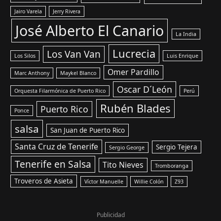
Jairo Varela
Jerry Rivera
José Alberto El Canario
La India
Lucrecia
Los Van Van
Los Silos
Luis Enrique
Omer Pardillo
Marc Anthony
Maykel Blanco
Oscar D´León
Orquesta Filarmónica de Puerto Rico
Perú
Rubén Blades
Puerto Rico
Ponce
salsa
San Juan de Puerto Rico
Santa Cruz de Tenerife
Sergio Tejera
Sergio George
Tenerife en Salsa
Tito Nieves
Tromboranga
Troveros de Asieta
Víctor Manuelle
Willie Colón
Z93
Publicidad