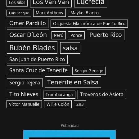
Lucrecia
Los Van Van
Los Silos
Marc Anthony
Maykel Blanco
Luis Enrique
Omer Pardillo
Orquesta Filarmónica de Puerto Rico
Oscar D´León
Puerto Rico
Perú
Ponce
Rubén Blades
salsa
San Juan de Puerto Rico
Santa Cruz de Tenerife
Sergio George
Tenerife en Salsa
Sergio Tejera
Tito Nieves
Troveros de Asieta
Tromboranga
Víctor Manuelle
Willie Colón
Z93
Publicidad