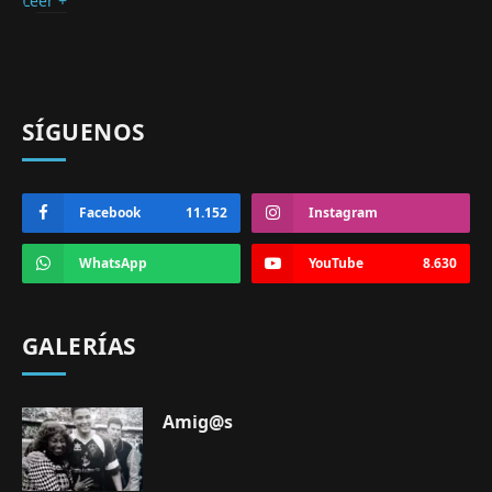
Leer +
SÍGUENOS
Facebook
11.152
Instagram
WhatsApp
YouTube
8.630
GALERÍAS
Amig@s