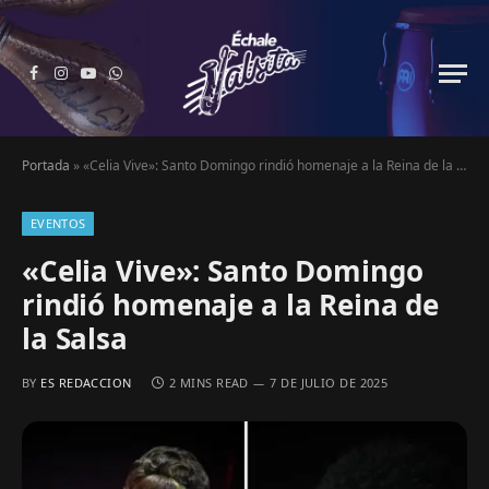
Facebook
Instagram
YouTube
WhatsApp
Portada
»
«Celia Vive»: Santo Domingo rindió homenaje a la Reina de la Salsa
EVENTOS
«Celia Vive»: Santo Domingo
rindió homenaje a la Reina de
la Salsa
BY
ES REDACCION
2 MINS READ
7 DE JULIO DE 2025