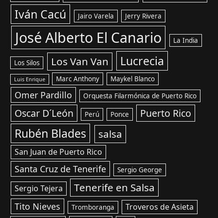
Iván Cacú
Jairo Varela
Jerry Rivera
José Alberto El Canario
La India
Lucrecia
Los Van Van
Los Silos
Marc Anthony
Maykel Blanco
Luis Enrique
Omer Pardillo
Orquesta Filarmónica de Puerto Rico
Oscar D´León
Puerto Rico
Perú
Ponce
Rubén Blades
salsa
San Juan de Puerto Rico
Santa Cruz de Tenerife
Sergio George
Tenerife en Salsa
Sergio Tejera
Tito Nieves
Troveros de Asieta
Tromboranga