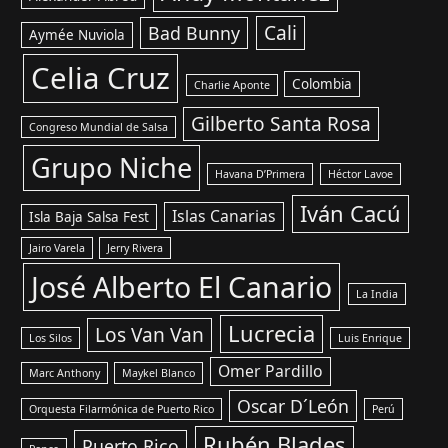
Cali
Bad Bunny
Aymée Nuviola
Celia Cruz
Colombia
Charlie Aponte
Gilberto Santa Rosa
Congreso Mundial de Salsa
Grupo Niche
Havana D’Primera
Héctor Lavoe
Iván Cacú
Islas Canarias
Isla Baja Salsa Fest
Jairo Varela
Jerry Rivera
José Alberto El Canario
La India
Lucrecia
Los Van Van
Los Silos
Luis Enrique
Omer Pardillo
Marc Anthony
Maykel Blanco
Oscar D´León
Orquesta Filarmónica de Puerto Rico
Perú
Rubén Blades
Puerto Rico