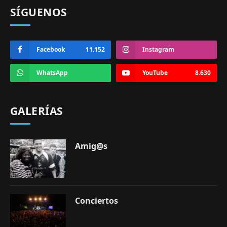
SÍGUENOS
Facebook
11.152
Instagram
WhatsApp
YouTube
8.630
GALERÍAS
Amig@s
Conciertos