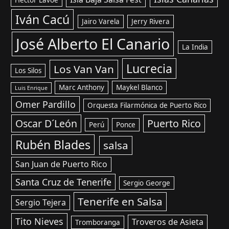
Iván Cacú
Jairo Varela
Jerry Rivera
José Alberto El Canario
La India
Lucrecia
Los Van Van
Los Silos
Marc Anthony
Maykel Blanco
Luis Enrique
Omer Pardillo
Orquesta Filarmónica de Puerto Rico
Oscar D´León
Puerto Rico
Perú
Ponce
Rubén Blades
salsa
San Juan de Puerto Rico
Santa Cruz de Tenerife
Sergio George
Tenerife en Salsa
Sergio Tejera
Tito Nieves
Troveros de Asieta
Tromboranga