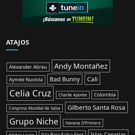
ATAJOS
Andy Montañez
Alexander Abreu
Cali
Bad Bunny
Aymée Nuviola
Celia Cruz
Colombia
Charlie Aponte
Gilberto Santa Rosa
Congreso Mundial de Salsa
Grupo Niche
Havana D’Primera
Islas Canarias
Isla Baja Salsa Fest
Héctor Lavoe