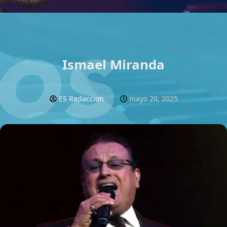
Facebook
Instagram
YouTube
WhatsApp
Ismael Miranda
ES Redaccion
mayo 20, 2025