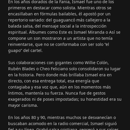
En los años dorados de la Fania, Ismael fue uno de los
primeros en destacar como solista. Mientras otros se
encasillaban en fórmulas bailables, él apostó por un
repertorio variado: del guaguancó más callejero a la
balada salsa, del mensaje social a la introspección
espiritual. Álbumes como Este es Ismael Miranda o Así se
compone un son mostraron a un artista que no temía
reinventarse, que no se conformaba con ser solo “el
guapo” del cartel.
Sus colaboraciones con gigantes como Willie Colón,
Rubén Blades o Cheo Feliciano solo consolidaron su lugar
en la historia. Pero donde más brillaba Ismael era en
directo, con esa entrega total, esa energía que
contagiaba y esa voz que, aún en los momentos más
íntimos, mantenía su fuerza. Nunca fue de gestos
exagerados ni de poses impostadas; su honestidad era su
mayor carisma.
En los años 80 y 90, mientras muchos se desvanecían o
buscaban acomodo en la radio comercial, Ismael siguió
fiel a su línea. Grabó salsa cristiana, regresó a sus raíces