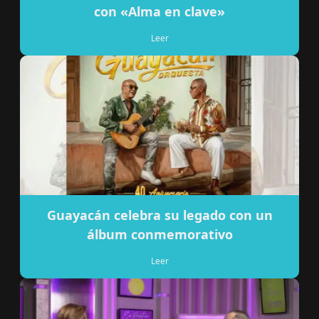
con «Alma en clave»
Leer
Guayacán celebra su legado con un
álbum conmemorativo
Leer